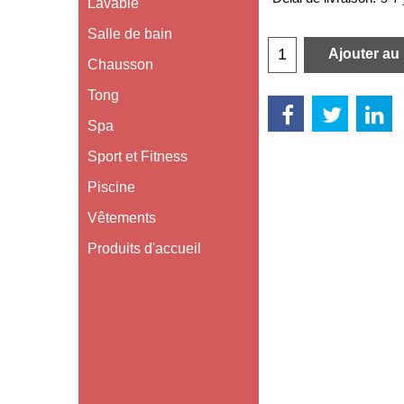
Lavable
Salle de bain
Ajouter au
Chausson
Tong
Spa
Sport et Fitness
Piscine
Vêtements
Produits d'accueil