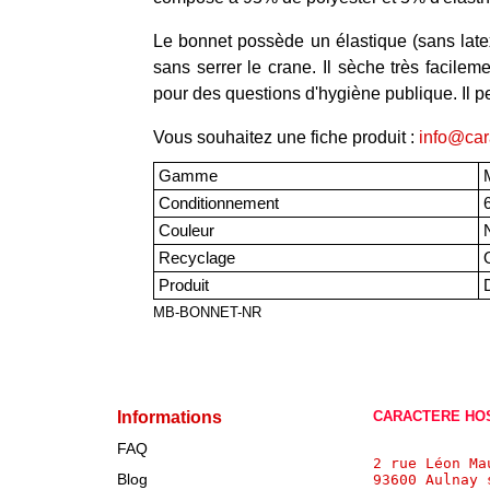
Le bonnet possède un élastique (sans late
sans serrer le crane. Il sèche très facilem
pour des questions d'hygiène publique. Il p
Vous souhaitez une fiche produit :
info@car
Gamme
M
Conditionnement
6
Couleur
N
Recyclage
O
Produit
D
MB-BONNET-NR
Informations
CARACTERE HO
FAQ
2 rue Léon Ma
Blog
93600 Aulnay 