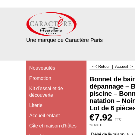
Une marque de Caractère Paris
<< Retour
|
Accueil
Nouveautés
Bonnet de bai
Promotion
dépannage – B
Kit d'essai et de
piscine – Bonn
découverte
natation – Noir
Literie
Lot de 6 pièce
€
7.92
Accueil enfant
TTC
€
6.60
HT
Gîte et maison d'hôtes
Délai de livraison:
5-7 