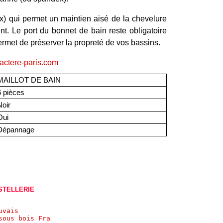
x) qui permet un maintien aisé de la chevelure
ent. Le port du bonnet de bain reste obligatoire
ermet de préserver la propreté de vos bassins.
actere-paris.com
AILLOT DE BAIN
 pièces
oir
ui
épannage
STELLERIE
uvais
sous bois France 