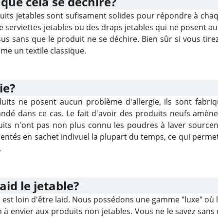
 que cela se déchire?
uits jetables sont sufisament solides pour répondre à ch
de serviettes jetables ou des draps jetables qui ne posent a
sus sans que le produit ne se déchire. Bien sûr si vous tire
e un textile classique.
ie?
uits ne posent aucun problème d'allergie, ils sont fabri
dé dans ce cas. Le fait d'avoir des produits neufs amène 
uits n'ont pas non plus connu les poudres à laver sourcen
entés en sachet indivuel la plupart du temps, ce qui perme
.
laid le jetable?
e est loin d'être laid. Nous possédons une gamme "luxe" où les
n à envier aux produits non jetables. Vous ne le savez sans