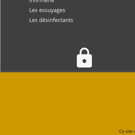
Infirmerie
Les essuyages
Les désinfectants
Paiement 100% sécurisé
VETECH
Ce site