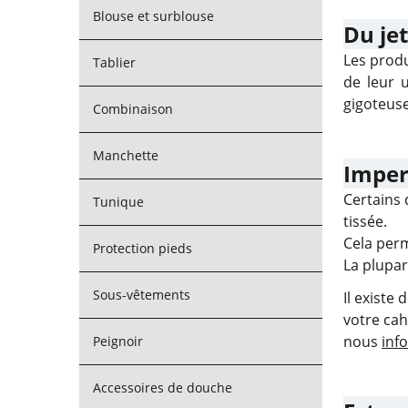
Blouse et surblouse
Du je
Les produ
Tablier
de leur u
gigoteuse
Combinaison
Manchette
Imper
Certains 
Tunique
tissée.
Cela perm
Protection pieds
La plupar
Sous-vêtements
Il existe
votre cah
nous
inf
Peignoir
Accessoires de douche