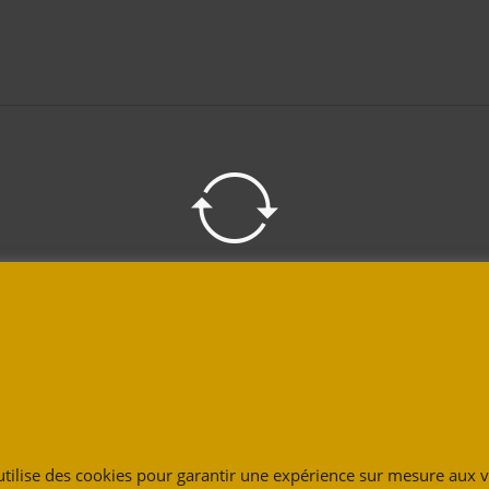
Produits 100% valorisable
Confidentialité
CGV
REACH
Panier
Contact
Recyclag
 utilise des cookies pour garantir une expérience sur mesure aux vi