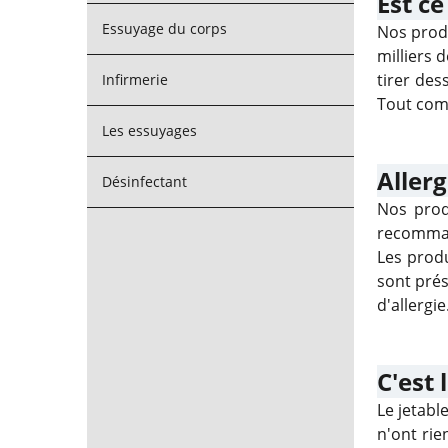
Est ce
Essuyage du corps
Nos prod
milliers 
tirer des
Infirmerie
Tout comm
Les essuyages
Allerg
Désinfectant
Nos prod
recomman
Les prod
sont prés
d'allergie
C'est 
Le jetabl
n'ont rie