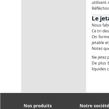
utilisent
Réfléchis
Le je
Nous fabr
Ce tri de
On forme
jetable et
Notez que
Ne jetez 
De plus b
liquides 
Nos produits
Notre sociét