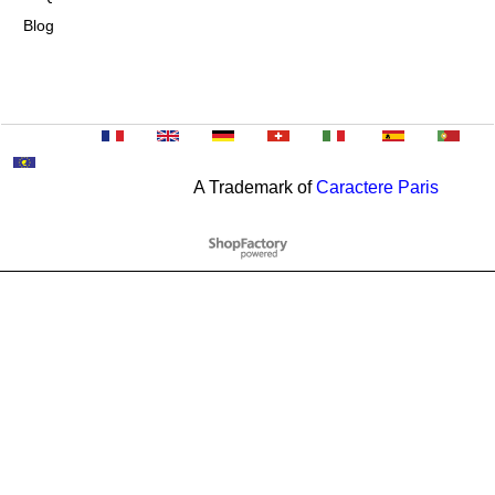
Blog
A Trademark of
Caractere Paris
To create online store
ShopFactory eCommerce
software was used.