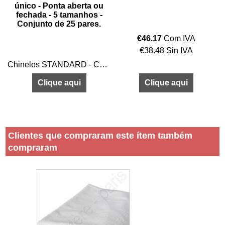
-
único - Ponta aberta ou
fechada - 5 tamanhos -
Conjunto de 25 pares.
l
€
46.17
Com IVA
€
38.48
Sin IVA
Chinelos STANDARD - Chinelo - Pantufa - Uso único - Ponta aberta ou fechada - 5 tamanhos - Conjunto de 25 pares.
0% impermeável e não faz nenhum ruído durante o sono.
Clique aqui
Clique aqui
Clientes que compraram este ítem também
compraram