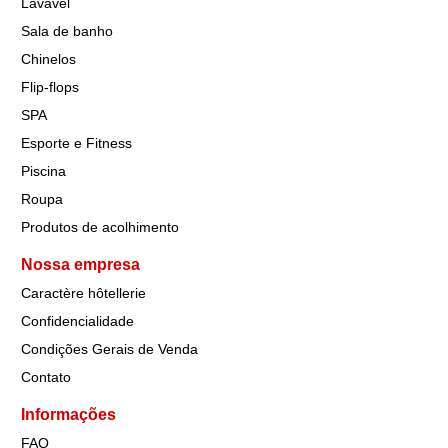
Lavável
Fronha impermeável NOITE
Sala de banho
TRANQUILA- Lote de 50 peças
Fronha Noite tranquila utilizado como uma fronha ou protecção de travesseiro. Para proteger o travesseiro de manchas e vazamentos de água, enquanto estão a dormir tranquilamente sem barulho.
Chinelos
Flip-flops
Clique aqui
SPA
Esporte e Fitness
Piscina
Roupa
Produtos de acolhimento
Nossa empresa
Caractère hôtellerie
Confidencialidade
Condições Gerais de Venda
Contato
Informações
FAQ