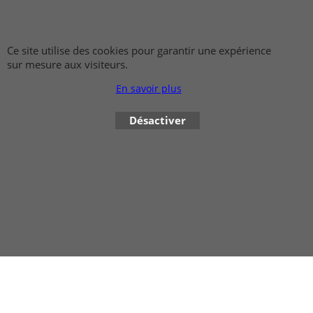
Rééducation fonctionnelle
Ce site utilise des cookies pour garantir une expérience
sur mesure aux visiteurs.
En savoir plus
Désactiver
Boutique en ligne créés avec le logiciel eCommerce ShopFactory