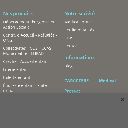
Nos produits
Notre société
Hébergement d'urgence et
Medical Protect
Action Sociale
Confidentialités
Centre d'Accueil - Réfugiés -
CGV
ONG
Contact
Collectivités - COS - CCAS -
Municipalité - EHPAD
Informations
Crèche - Accueil enfant
Blog
Literie enfant
toilette enfant
CARACTERE
Medical
Énurésie enfant - Fuite
urinaire
Protect
Hygiène enfant
2 rue Léon Mauvais
Literie adulte
93600 Aulnay-sous-bois
Toilette adulte
01-49-89-01-83
Ambulancier
info@caractere-paris.com