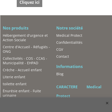
Cliquez ici
Nos produits
Notre société
Hébergement d'urgence et
Medical Protect
Action Sociale
Confidentialités
Centre d'Accueil - Réfugiés -
CGV
ONG
Contact
Collectivités - COS - CCAS -
Municipalité - EHPAD
Informations
Crèche - Accueil enfant
Blog
Literie enfant
toilette enfant
CARACTERE
Medical
Énurésie enfant - Fuite
urinaire
Protect
Hygiène enfant
2 rue Léon Mauvais
Literie adulte
93600 Aulnay-sous-bois