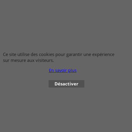
Toilette adulte
01-49-89-01-83
Ambulancier
info@caractere-paris.com
Rééducation fonctionnelle
Ce site utilise des cookies pour garantir une expérience
sur mesure aux visiteurs.
En savoir plus
Désactiver
Boutique en ligne créés avec le logiciel eCommerce ShopFactory